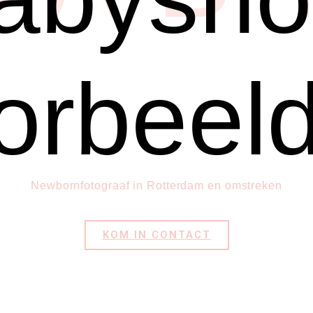
orbeel
Newbornfotograaf in Rotterdam en omstreken
KOM IN CONTACT